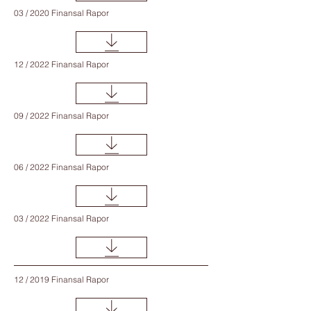
03 / 2020 Finansal Rapor
12 / 2022 Finansal Rapor
09 / 2022 Finansal
Rapor
06 / 2022 Finansal
Rapor
03 / 2022 Finansal
Rapor
12 / 2019 Finansal Rapor