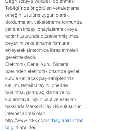
Çağrı Yoluyla Vekalet Toplanması 
Tebliği”nde öngörülen vekaletname 
örneğini usulüne uygun olarak 
doldurmaları, vekaletname formunda 
yer alan imzayı onaylattırarak veya 
noter huzurunda düzenlenmiş imza 
beyanını vekaletname formuna 
ekleyerek şirketimize ibraz etmeleri 
gerekmektedir.
Elektronik Genel Kurul Sistemi 
üzerinden elektronik ortamda genel 
kurula katılacak pay sahiplerimiz 
katılım, temsilci tayini, öneride 
bulunma, görüş açıklama ve oy 
kullanmaya ilişkin usul ve esasları 
hakkında Merkezi Kayıt Kuruluşunun 
internet adresi olan 
http://www.mkk.com.tr
 bağlantısından 
bilgi 
alabilirler.