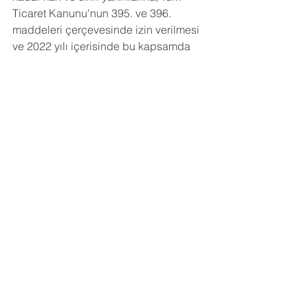
Ticaret Kanunu'nun 395. ve 396. 
maddeleri çerçevesinde izin verilmesi 
ve 2022 yılı içerisinde bu kapsamda 
gerçekleştirilen işlemler hakkında pay 
sahiplerine bilgi verilmesi,
12- Sermaye Piyasası Kurulu’nun II-
17.1 sayılı Kurumsal Yönetim 
Tebliği'nin 12. maddesinin 4. fıkrası 
uyarınca şirketimiz tarafından üçüncü 
kişiler lehine verilmiş olan teminat, 
rehin, ipotek ve kefaletler ile elde 
edilen gelir veya menfaatlere ilişkin 
pay sahiplerine bilgi verilmesi,
13- Şirketin 2023 yılı faaliyet planlarına 
ilişkin pay sahiplerine bilgi verilmesi, 
14- Dilek, temenniler ve kapanış.