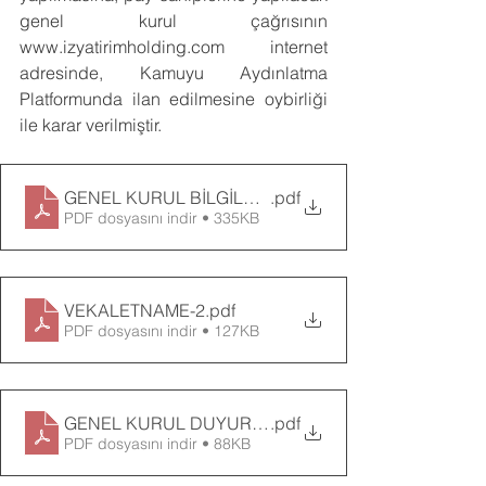
genel kurul çağrısının 
www.izyatirimholding.com
 internet 
adresinde, Kamuyu Aydınlatma 
Platformunda ilan edilmesine oybirliği 
ile karar verilmiştir.
GENEL KURUL BİLGİLENDİRME DOKÜMANI
.pdf
PDF dosyasını indir • 335KB
VEKALETNAME-2
.pdf
PDF dosyasını indir • 127KB
GENEL KURUL DUYURUSU
.pdf
PDF dosyasını indir • 88KB